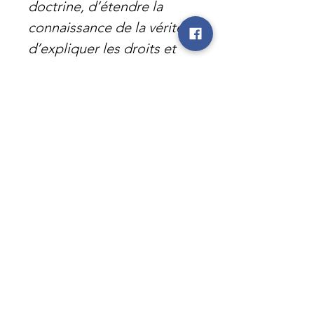
doctrine, d’étendre la
connaissance de la vérité,
d’expliquer les droits et
les devoirs de chacun au
milieu du conflit, afin que
les causes justes trouvent
seules adhésion et appui ;
qu’une fois la guerre
reconnue inévitable, ses
ravages soient diminués
dans la mesure du
possible, et que les
procédés qu’on y emploie
s’accordent avec les lois
de la religion et les