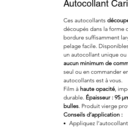
Autocollant Car
Ces autocollants
découpés
découpés dans la forme de
bordure suffisamment lar
pelage facile. Disponible
un autocollant unique ou pl
aucun minimum de com
seul ou en commander en
autocollants est à vous.
Film à
haute opacité
, imp
durable.
Épaisseur : 95 µ
bulles
. Produit vierge pr
Conseils d’application :
Appliquez l’autocollan