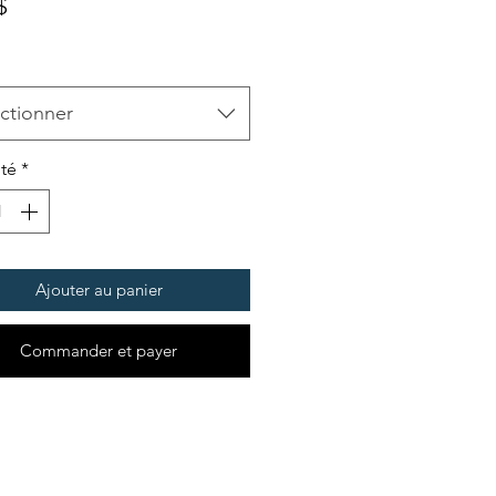
Prix
$
ctionner
té
*
Ajouter au panier
Commander et payer