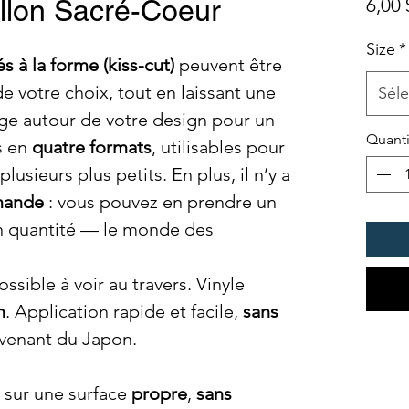
illon Sacré-Coeur
6,00 
Size
*
 à la forme (kiss-cut)
peuvent être
 votre choix, tout en laissant une
Séle
ge autour de votre design pour un
Quanti
s en
quatre formats
, utilisables pour
usieurs plus petits. En plus, il n’y a
mande
: vous pouvez en prendre un
 quantité — le monde des
ossible à voir au travers. Vinyle
m
. Application rapide et facile,
sans
ovenant du Japon.
t sur une surface
propre
,
sans